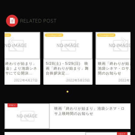
RELATED POST
tegorized
Uncategorized
Uncategorized
画「終わりが始まり」
5/28(土)・5/29(日) 映
映画「終わりが始ま
/27（金）より池袋シネ
画「終わりが始まり」舞
池袋シネマ・ロサ上
ロサにて公開決...
台挨拶決定...
間のお知らせ
2022年4月27日
2022年5月23日
2022年5月
映画「終わりが始まり」池袋シネマ・ロ
サ上映時間のお知らせ